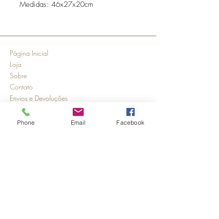
Medidas: 46x27x20cm
Página Inicial
Loja
Sobre
Contato
Envios e Devoluções
Política da Loja
Métodos de pagamento
Phone
Email
Facebook
FAQ
Segurança
Ambiente 100% Seguro.
Sua Informação é Protegida Pela
Criptografia SSL 256-Bit.
Métodos de pagamentos aceitos