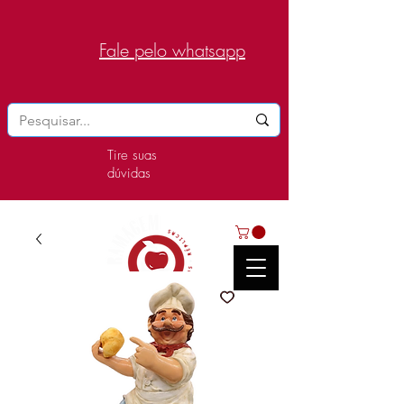
Fale pelo whatsapp
Tire suas
dúvidas