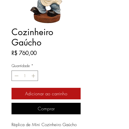
Cozinheiro
Gaúcho
Preço
R$ 760,00
Quantidade
*
Adicionar ao carrinho
Comprar
Réplica de Mini Cozinheiro Gaúcho