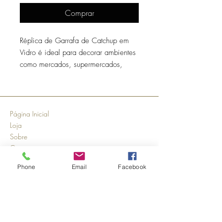
Comprar
Réplica de Garrafa de Catchup em
Vidro é ideal para decorar ambientes
como mercados, supermercados,
restaurantes, cantinas, bares,
lanchonetes ou qualquer ambiente que
necessite de um encanto maior para
atrair mais clientes. Ideal para
Página Inicial
ambientes internos. Medidas
Loja
aproximadas altura 50cm
Sobre
comprimento 25cm e largura 15cm.
Contato
Envios e Devoluções
Phone
Email
Facebook
Política da Loja
Métodos de pagamento
FAQ
Segurança