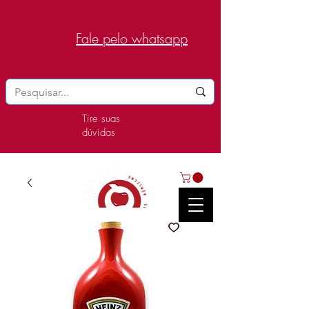
Fale pelo whatsapp
Tire suas
dúvidas