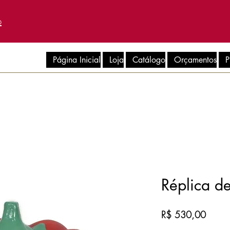
p
Página Inicial
Loja
Catálogo
Orçamentos
P
Réplica d
Preço
R$ 530,00