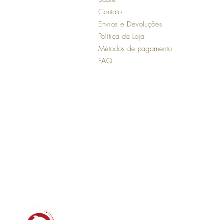
Contato
Envios e Devoluções
Política da Loja
Métodos de pagamento
FAQ
© 2023 por Mayara Lopes.
Jose Carlos Ribeiro Eventos ME. - CNPJ: 0