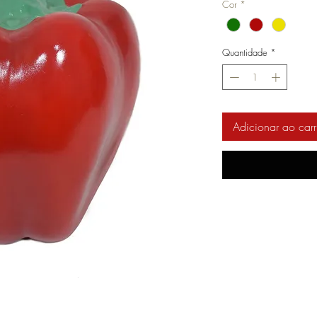
Cor
*
Quantidade
*
Adicionar ao carr