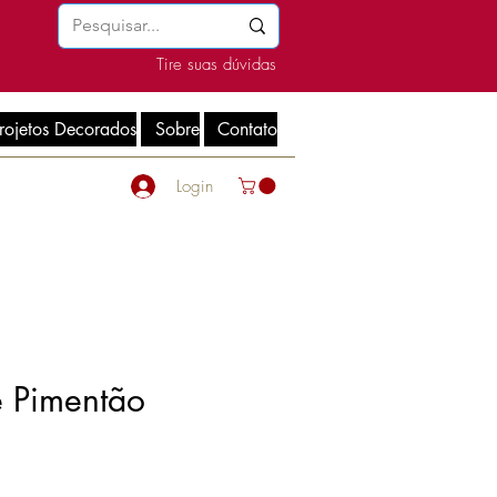
Tire suas dúvidas
rojetos Decorados
Sobre
Contato
Login
e Pimentão