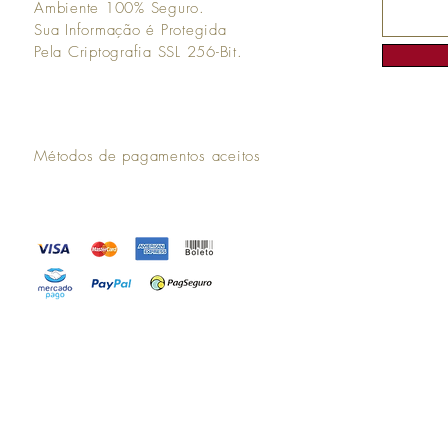
Ambiente 100% Seguro.
Sua Informação é Protegida
Pela Criptografia SSL 256-Bit.
Métodos de pagamentos aceitos
9.049.232/0001-09 - Rua Jonas de Oliveira Leme, 1-15 Bauru, SP 17033-420