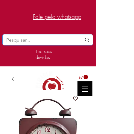
Fale pelo whatsapp
Tire suas
dúvidas