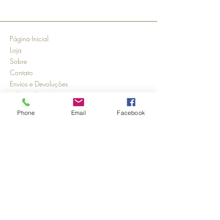
Página Inicial
Loja
Sobre
Contato
Envios e Devoluções
Política da Loja
Métodos de pagamento
Phone
Email
Facebook
FAQ
Segurança
Ambiente 100% Seguro.
Sua Informação é Protegida Pela
Criptografia SSL 256-Bit.
Métodos de pagamentos aceitos