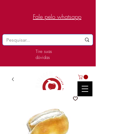
Fale pelo whatsapp
Tire suas
dúvidas