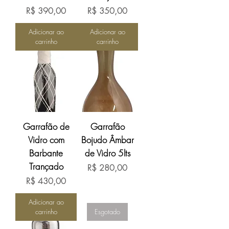
Preço
Preço
R$ 390,00
R$ 350,00
Adicionar ao
Adicionar ao
carrinho
carrinho
Garrafão de
Garrafão
Vidro com
Bojudo Âmbar
Barbante
de Vidro 5lts
Trançado
Preço
R$ 280,00
Preço
R$ 430,00
Adicionar ao
carrinho
Esgotado