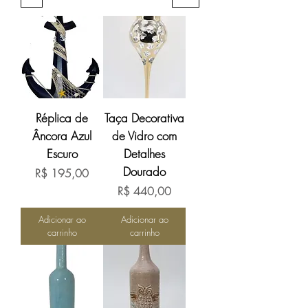
Réplica de
Taça Decorativa
Âncora Azul
de Vidro com
Escuro
Detalhes
Dourado
Preço
R$ 195,00
Preço
R$ 440,00
Adicionar ao
Adicionar ao
carrinho
carrinho