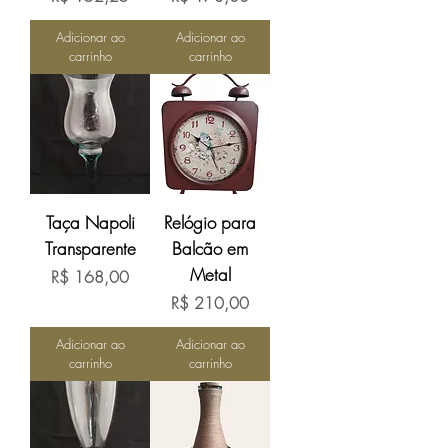
Adicionar ao
Adicionar ao
carrinho
carrinho
Taça Napoli
Relógio para
Transparente
Balcão em
Metal
Preço
R$ 168,00
Preço
R$ 210,00
Adicionar ao
Adicionar ao
carrinho
carrinho