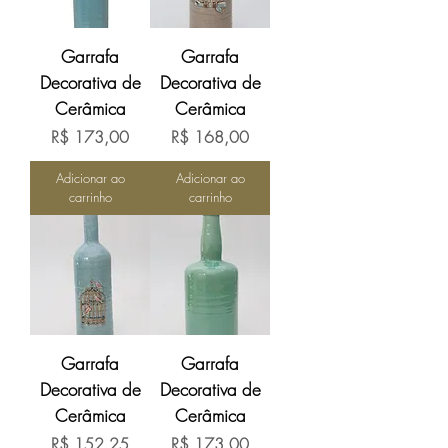
Garrafa
Garrafa
Decorativa de
Decorativa de
Cerâmica
Cerâmica
Preço
Preço
R$ 173,00
R$ 168,00
Adicionar ao
Adicionar ao
carrinho
carrinho
Garrafa
Garrafa
Decorativa de
Decorativa de
Cerâmica
Cerâmica
Preço
Preço
R$ 152,25
R$ 173,00