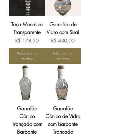
Taça Monaliza
Garrafão de
Transparente
Vidro com Sisal
Preço
Preço
R$ 178,50
R$ 430,00
Adicionar ao
Adicionar ao
carrinho
carrinho
Garrafão
Garrafão
Cônico
Cônico de Vidro
Trançado com
com Barbante
Barbante
Trançado