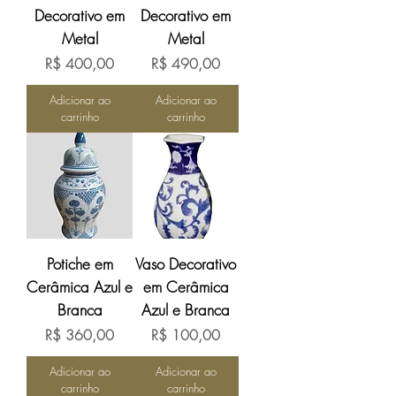
Decorativo em
Decorativo em
Metal
Metal
Preço
Preço
R$ 400,00
R$ 490,00
Adicionar ao
Adicionar ao
carrinho
carrinho
Potiche em
Vaso Decorativo
Cerâmica Azul e
em Cerâmica
Branca
Azul e Branca
Preço
Preço
R$ 360,00
R$ 100,00
Adicionar ao
Adicionar ao
carrinho
carrinho