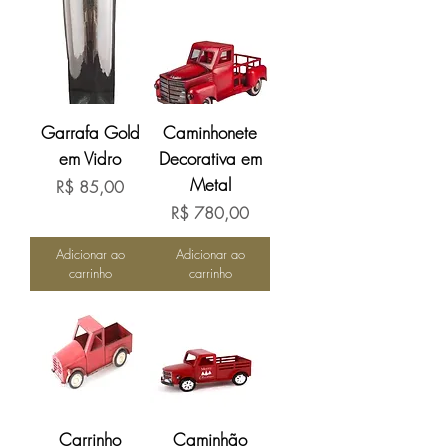
Garrafa Gold
Caminhonete
em Vidro
Decorativa em
Metal
Preço
R$ 85,00
Preço
R$ 780,00
Adicionar ao
Adicionar ao
carrinho
carrinho
Carrinho
Caminhão