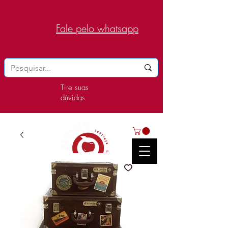
Fale pelo whatsapp
Tire suas
dúvidas